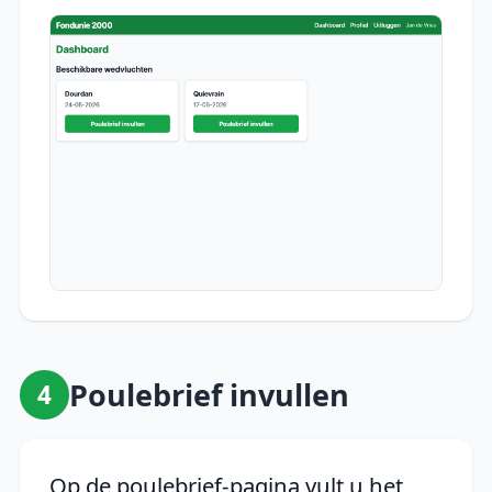
Poulebrief invullen
4
Op de poulebrief-pagina vult u het