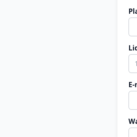
Pl
Li
E-
W