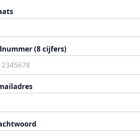
aats
dnummer (8 cijfers)
mailadres
achtwoord